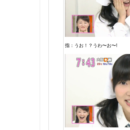
指：うお！？うわ〜お〜!