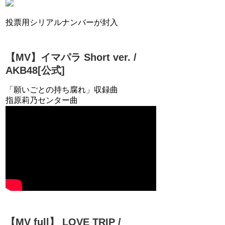
投票用シリアルナンバーが封入
【MV】イマパラ Short ver. /
AKB48[公式]
「願いごとの持ち腐れ」収録曲
指原莉乃センター曲
【MV full】 LOVE TRIP /