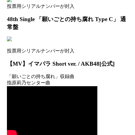
年
投票用シリアルナンバーが封入
11
月
48th Single 「願いごとの持ち腐れ Type C」 通
以
常盤
降)
投票用シリアルナンバーが封入
【MV】イマパラ Short ver. / AKB48[公式]
「願いごとの持ち腐れ」収録曲
指原莉乃センター曲