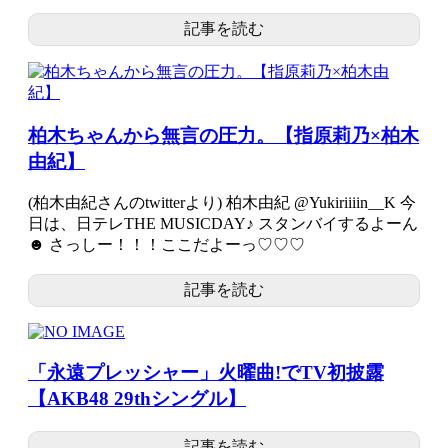
記事を読む
柏木ちゃんから無言の圧力。【指原莉乃×柏木
由紀】
(柏木由紀さんのtwitterより) 柏木由紀 ‏@Yukiriiiin__K 今
日は、日テレTHE MUSICDAY♪ スタンバイするよーん
☻ さっしー！！！ここだよーっ♡♡♡
記事を読む
「永遠プレッシャー」火曜曲!でTV初披露
【AKB48 29thシングル】
記事を読む