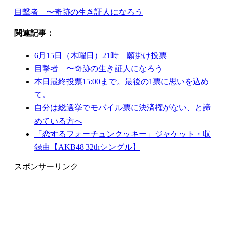
目撃者 〜奇跡の生き証人になろう
関連記事：
6月15日（木曜日）21時 願掛け投票
目撃者 〜奇跡の生き証人になろう
本日最終投票15:00まで。最後の1票に思いを込め
て。
自分は総選挙でモバイル票に決済権がない、と諦
めている方へ
「恋するフォーチュンクッキー」ジャケット・収
録曲【AKB48 32thシングル】
スポンサーリンク