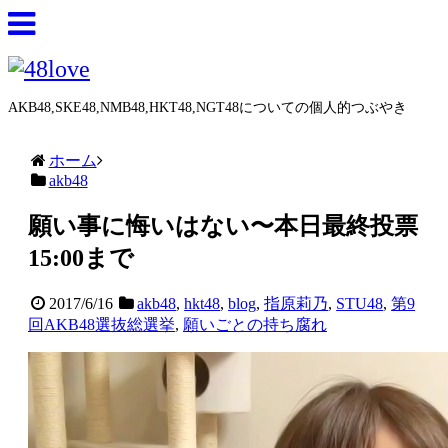
AKB48,SKE48,NMB48,HKT48,NGT48についての個人的つぶやき
ホーム
akb48
願い事に悔いはない〜本日最終投票
15:00まで
2017/6/16
akb48
,
hkt48
,
blog
,
指原莉乃
,
STU48
,
第9
回AKB48選抜総選挙
,
願いごとの持ち腐れ