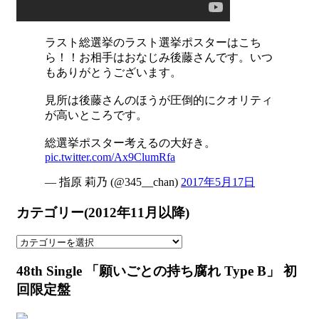
ラスト総選挙のラスト選挙ポスターはこち
ら！！お相手はおなじみ後藤さんです。いつ
もありがとうございます。
見所は後藤さんのほうが圧倒的にクオリティ
が高いところです。
総選挙ポスター考えるの大好き。
pic.twitter.com/Ax9ClumRfa
— 指原 莉乃 (@345__chan)
2017年5月17日
カテゴリー(2012年11月以降)
カ
テ
48th Single 「願いごとの持ち腐れ Type B」 初
ゴ
リ
回限定盤
ー
(2012