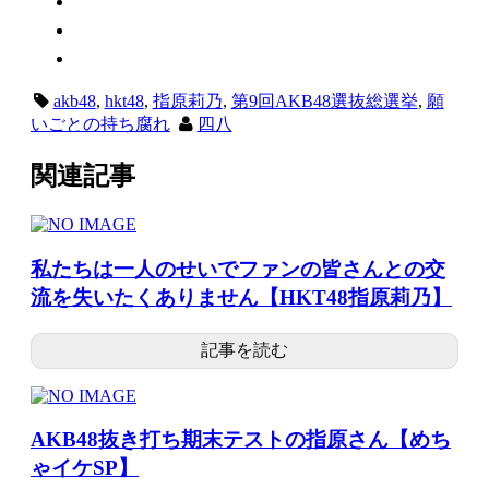
akb48
,
hkt48
,
指原莉乃
,
第9回AKB48選抜総選挙
,
願
いごとの持ち腐れ
四八
関連記事
私たちは一人のせいでファンの皆さんとの交
流を失いたくありません【HKT48指原莉乃】
記事を読む
AKB48抜き打ち期末テストの指原さん【めち
ゃイケSP】