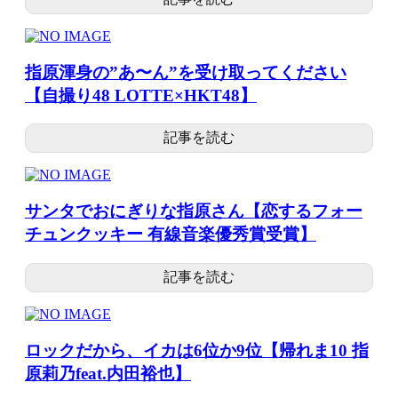
指原渾身の”あ〜ん”を受け取ってください
【自撮り48 LOTTE×HKT48】
記事を読む
サンタでおにぎりな指原さん【恋するフォー
チュンクッキー 有線音楽優秀賞受賞】
記事を読む
ロックだから、イカは6位か9位【帰れま10 指
原莉乃feat.内田裕也】