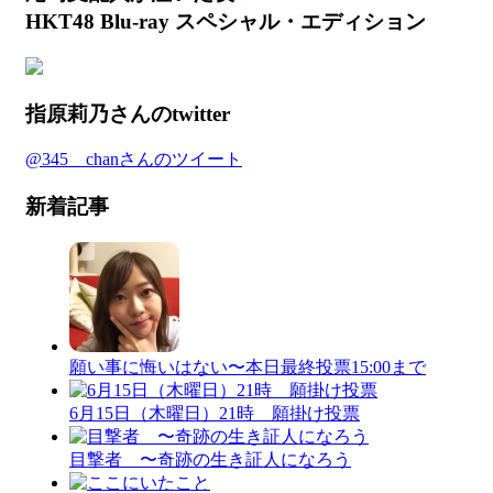
HKT48 Blu-ray スペシャル・エディション
指原莉乃さんのtwitter
@345__chanさんのツイート
新着記事
願い事に悔いはない〜本日最終投票15:00まで
6月15日（木曜日）21時 願掛け投票
目撃者 〜奇跡の生き証人になろう