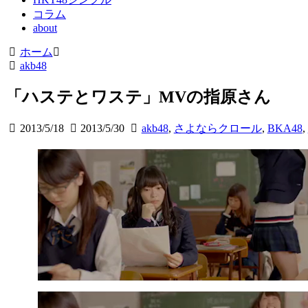
コラム
about
ホーム
akb48
「ハステとワステ」MVの指原さん
2013/5/18
2013/5/30
akb48
,
さよならクロール
,
BKA48
,