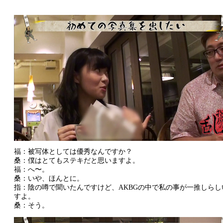
福：被写体としては優秀なんですか？
桑：僕はとてもステキだと思いますよ。
福：へ〜。
桑：いや、ほんとに。
指：陰の噂で聞いたんですけど、AKBGの中で私の事が一推しらし
すよ。
桑：そう。