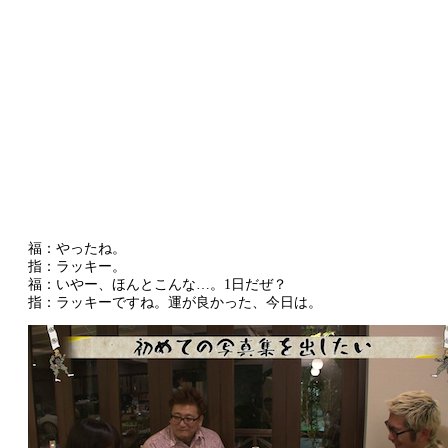
福：やったね。
指：ラッキー。
福：いやー、ほんとこんな…。1日だぜ？
指：ラッキーですね。運が良かった、今日は。