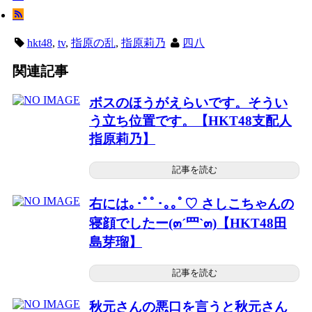
hkt48
,
tv
,
指原の乱
,
指原莉乃
四八
関連記事
ボスのほうがえらいです。そうい
う立ち位置です。【HKT48支配人
指原莉乃】
記事を読む
右には｡･ﾟﾟ･｡｡ﾟ♡ さしこちゃんの
寝顔でしたー(๓´罒`๓)【HKT48田
島芽瑠】
記事を読む
秋元さんの悪口を言うと秋元さん