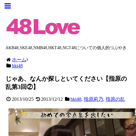
AKB48,SKE48,NMB48,HKT48,NGT48についての個人的つぶやき
ホーム
hkt48
じゃあ、なんか探しといてください【指原の
乱第3回②】
2013/10/25
2013/12/12
hkt48
,
指原莉乃
,
指原の乱