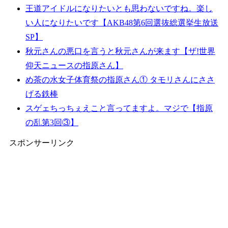
王道アイドルになりたいとも思わないですね。楽し
い人になりたいです【AKB48第6回選抜総選挙生放送
SP】
秋元さんの悪口を言うと秋元さんが来ます【ザ!世界
仰天ニュースの指原さん】
め茶の水女子体育祭の指原さん① タモリさんにささ
げる鉄棒
スゲェちっちぇえこと言ってますよ。マジで【指原
の乱第3回③】
スポンサーリンク