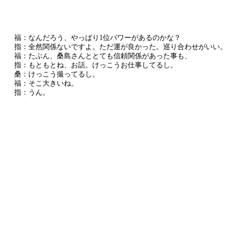
福：なんだろう、やっぱり1位パワーがあるのかな？
指：全然関係ないですよ。ただ運が良かった。巡り合わせがいい。
福：たぶん、桑島さんととても信頼関係があった事も、
指：もともとね、お話。けっこうお仕事してるし。
桑：けっこう撮ってるし。
福：そこ大きいね。
指：うん。