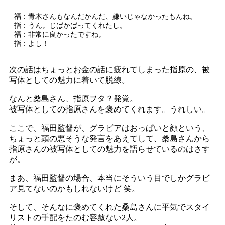
福：青木さんもなんだかんだ、嫌いじゃなかったもんね。
指：うん。じばかばってくれたし。
福：非常に良かったですね。
指：よし！
次の話はちょっとお金の話に疲れてしまった指原の、被
写体としての魅力に着いて脱線。
なんと桑島さん、指原ヲタ？発覚。
被写体としての指原さんを褒めてくれます。うれしい。
ここで、福田監督が、グラビアはおっぱいと顔という、
ちょっと頭の悪そうな発言をあえてして、桑島さんから
指原さんの被写体としての魅力を語らせているのはさす
が。
まあ、福田監督の場合、本当にそういう目でしかグラビ
ア見てないのかもしれないけど 笑。
そして、そんなに褒めてくれた桑島さんに平気でスタイ
リストの手配をたのむ容赦ない2人。