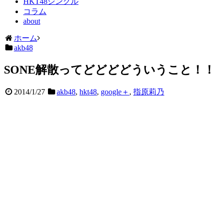
HKT48シングル
コラム
about
ホーム
akb48
SONE解散ってどどどどういうこと！！
2014/1/27
akb48
,
hkt48
,
google＋
,
指原莉乃