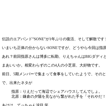
伝説のエアバンド”SONE”が1年ぶりの復活、そして解散です
いまいち正体の分からないSONEですが、どうやら今回は
あれ？前回指原さんは博多に転勤、りえちゃんはBIGダデ
まあいいか。相変わらずのこの4人の小芝居、大好物です。
前日、5期メンバーで集まって食事をしていたようで、その
で、出来たネタが
指原：りえだって海辺でシェアハウスしてんでしょ。
北原：鎌倉の夕陽を見ながら繋がれた手を「それやだ！
あはは、てっちゃん涙目 笑。