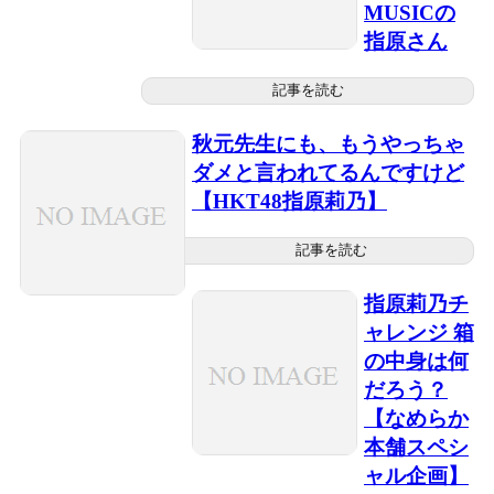
MUSICの
指原さん
記事を読む
秋元先生にも、もうやっちゃ
ダメと言われてるんですけど
【HKT48指原莉乃】
記事を読む
指原莉乃チ
ャレンジ 箱
の中身は何
だろう？
【なめらか
本舗スペシ
ャル企画】