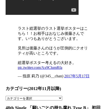
ラスト総選挙のラスト選挙ポスターはこ
ちら！！お相手はおなじみ後藤さんで
す。いつもありがとうございます。
見所は後藤さんのほうが圧倒的にクオリ
ティが高いところです。
総選挙ポスター考えるの大好き。
pic.twitter.com/Ax9ClumRfa
— 指原 莉乃 (@345__chan)
2017年5月17日
カテゴリー(2012年11月以降)
カ
テ
48th Single 「願いごとの持ち腐れ Type B」 初回
ゴ