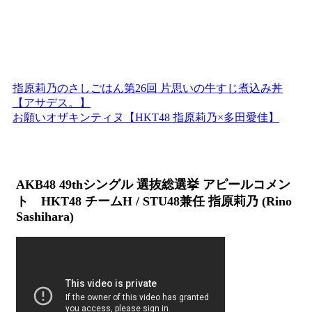
指原莉乃のさしごはん第26回 片思いの牛すじ煮込み丼
【アサデス。】
お願いオザキンティヌ【HKT48 指原莉乃×多田愛佳】
AKB48 49thシングル 選抜総選挙 アピールコメン
ト HKT48 チームH / STU48兼任 指原莉乃 (Rino
Sashihara)