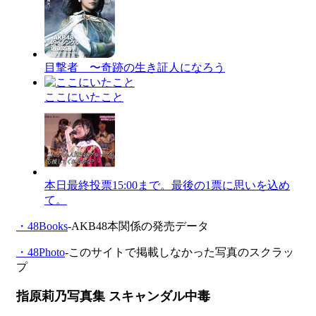
目撃者 〜奇跡の生き証人になろう
ここにいたこと
本日最終投票15:00まで。最後の1票に思いを込め
て。
・48Books
-AKB48本関係の発売データ
・48Photo
-このサイトで掲載しなかった写真のスクラッ
プ
指原莉乃写真集 スキャンダル中毒