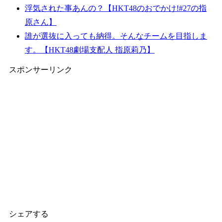
浮気された事あんの？【HKT48のおでかけ!#27の指
原さん】
誰が選抜に入っても納得。そんなチームを目指しま
す。【HKT48劇場支配人 指原莉乃】
スポンサーリンク
シェアする