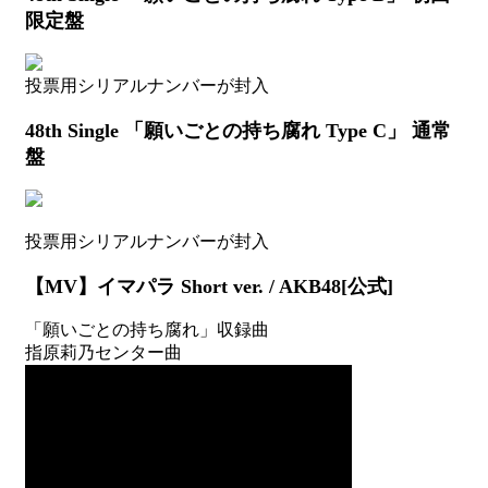
リ
限定盤
ー
(2012
年
投票用シリアルナンバーが封入
11
月
48th Single 「願いごとの持ち腐れ Type C」 通常
以
盤
降)
投票用シリアルナンバーが封入
【MV】イマパラ Short ver. / AKB48[公式]
「願いごとの持ち腐れ」収録曲
指原莉乃センター曲