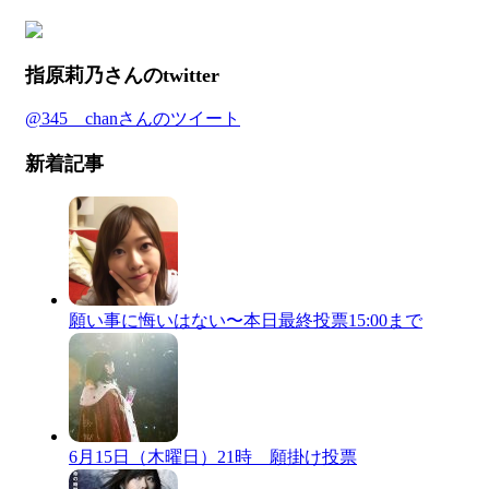
指原莉乃さんのtwitter
@345__chanさんのツイート
新着記事
願い事に悔いはない〜本日最終投票15:00まで
6月15日（木曜日）21時 願掛け投票