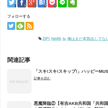
0
0
フォローする
ZIP!
,
hkt48
,
tv
,
俺はまだ本気出してな
関連記事
「スキ!スキ!スキップ!」ハッピーMU
記事を読む
悪魔降臨②【有吉AKB共和国「共和国