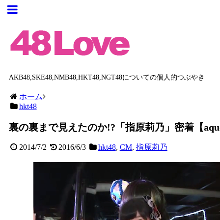
AKB48,SKE48,NMB48,HKT48,NGT48についての個人的つぶやき
ホーム
hkt48
裏の裏まで見えたのか!?「指原莉乃」密着【aquo
2014/7/2
2016/6/3
hkt48
,
CM
,
指原莉乃