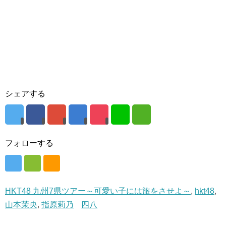
シェアする
フォローする
HKT48 九州7県ツアー～可愛い子には旅をさせよ～
,
hkt48
,
山本茉央
,
指原莉乃
四八