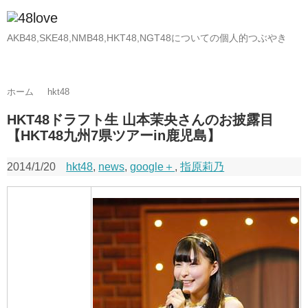
AKB48,SKE48,NMB48,HKT48,NGT48についての個人的つぶやき
ホーム
hkt48
HKT48ドラフト生 山本茉央さんのお披露目
【HKT48九州7県ツアーin鹿児島】
2014/1/20
hkt48
,
news
,
google＋
,
指原莉乃