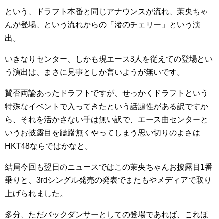
という、ドラフト本番と同じアナウンスが流れ、茉央ちゃ
んが登場、という流れからの「渚のチェリー」という演
出。
いきなりセンター、しかも現エース3人を従えての登場とい
う演出は、まさに見事としか言いようが無いです。
賛否両論あったドラフトですが、せっかくドラフトという
特殊なイベントで入ってきたという話題性がある訳ですか
ら、それを活かさない手は無い訳で、エース曲センターと
いうお披露目を躊躇無くやってしまう思い切りのよさは
HKT48ならではかなと。
結局今回も翌日のニュースではこの茉央ちゃんお披露目1番
乗りと、3rdシングル発売の発表でまたもやメディアで取り
上げられました。
多分、ただバックダンサーとしての登場であれば、これほ