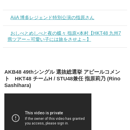
AiiA 博多レジェンド特別公演の指原さん
おしべとめしべと夜の蝶々 指原×本村【HKT48 九州7
県ツアー～可愛い子には旅をさせよ～】
AKB48 49thシングル 選抜総選挙 アピールコメン
ト HKT48 チームH / STU48兼任 指原莉乃 (Rino
Sashihara)