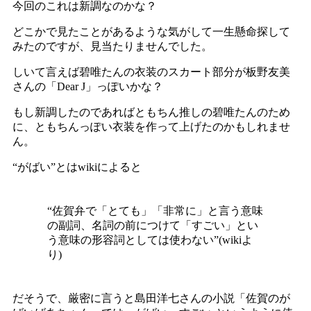
今回のこれは新調なのかな？
どこかで見たことがあるような気がして一生懸命探して
みたのですが、見当たりませんでした。
しいて言えば碧唯たんの衣装のスカート部分が板野友美
さんの「Dear J」っぽいかな？
もし新調したのであればともちん推しの碧唯たんのため
に、ともちんっぽい衣装を作って上げたのかもしれませ
ん。
“がばい”とはwikiによると
“佐賀弁で「とても」「非常に」と言う意味
の副詞、名詞の前につけて「すごい」とい
う意味の形容詞としては使わない”(wikiよ
り)
だそうで、厳密に言うと島田洋七さんの小説「佐賀のが