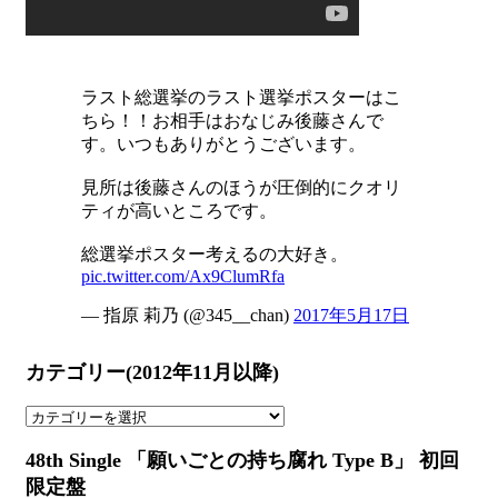
ラスト総選挙のラスト選挙ポスターはこ
ちら！！お相手はおなじみ後藤さんで
す。いつもありがとうございます。
見所は後藤さんのほうが圧倒的にクオリ
ティが高いところです。
総選挙ポスター考えるの大好き。
pic.twitter.com/Ax9ClumRfa
— 指原 莉乃 (@345__chan)
2017年5月17日
カテゴリー(2012年11月以降)
カ
テ
48th Single 「願いごとの持ち腐れ Type B」 初回
ゴ
リ
限定盤