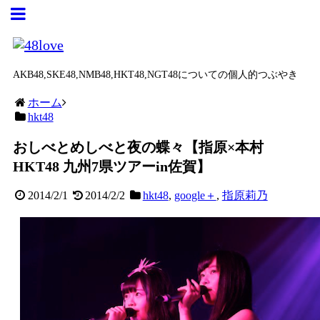
AKB48,SKE48,NMB48,HKT48,NGT48についての個人的つぶやき
ホーム
hkt48
おしべとめしべと夜の蝶々【指原×本村
HKT48 九州7県ツアーin佐賀】
2014/2/1
2014/2/2
hkt48
,
google＋
,
指原莉乃