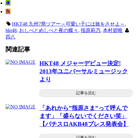
HKT48 九州7県ツアー～可愛い子には旅をさせよ～
,
hkt48
,
おしべとめしべと夜の蝶々
,
指原莉乃
,
本村碧唯
四八
関連記事
HKT48 メジャーデビュー決定!
2013年ユニバーサルミュージック
より
記事を読む
「あれから”指原さま”って呼んで
ます」「盛らないでください笑」
【パチスロAKB48プレス発表会】
記事を読む