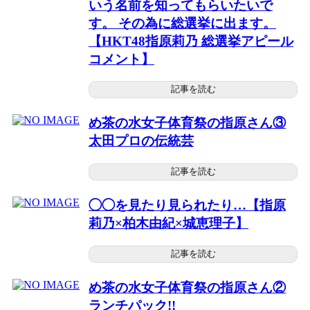
いう名前を知ってもらいたいで
す。 その為に総選挙に出ます。
【HKT48指原莉乃 総選挙アピール
コメント】
記事を読む
め茶の水女子体育祭の指原さん③
太田プロの伝統芸
記事を読む
◯◯を見たり見られたり…【指原
莉乃×柏木由紀×城恵理子】
記事を読む
め茶の水女子体育祭の指原さん②
ランチパック!!