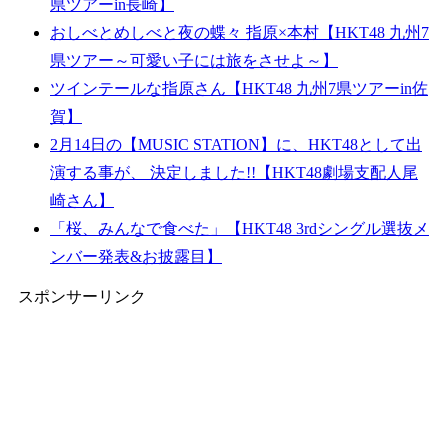
県ツアーin長崎】
おしべとめしべと夜の蝶々 指原×本村【HKT48 九州7
県ツアー～可愛い子には旅をさせよ～】
ツインテールな指原さん【HKT48 九州7県ツアーin佐
賀】
2月14日の【MUSIC STATION】に、HKT48として出
演する事が、 決定しました!!【HKT48劇場支配人尾
崎さん】
「桜、みんなで食べた 」【HKT48 3rdシングル選抜メ
ンバー発表&お披露目】
スポンサーリンク