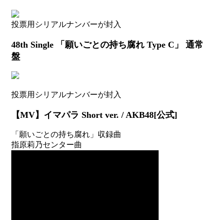
ー
(2012
年
投票用シリアルナンバーが封入
11
月
48th Single 「願いごとの持ち腐れ Type C」 通常
以
盤
降)
投票用シリアルナンバーが封入
【MV】イマパラ Short ver. / AKB48[公式]
「願いごとの持ち腐れ」収録曲
指原莉乃センター曲