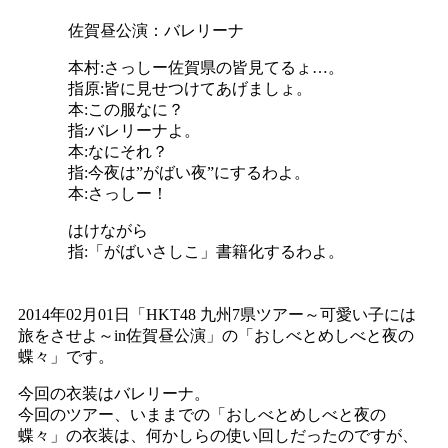
佐賀昼公演：バレリーナ
本村:さっしー佐賀県の皆見てるょ…。
指原:皆に見せつけてあげましょ。
本:この服なに？
指:バレリーナよ。
本:なにそれ？
指:今夜は”がばい夜”にするわよ。
本:さっしー！
はけながら
指:「がばいさしこ」書籍化するわよ。
2014年02月01日「HKT48 九州7県ツアー～可愛い子には
旅をさせよ～in佐賀昼公演」の「おしべとめしべと夜の
蝶々」です。
今回の衣装はバレリーナ。
今回のツアー、いままでの「おしべとめしべと夜の
蝶々」の衣装は、何かしらの使い回しだったのですが、