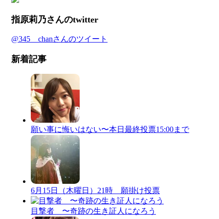
指原莉乃さんのtwitter
@345__chanさんのツイート
新着記事
願い事に悔いはない〜本日最終投票15:00まで
6月15日（木曜日）21時 願掛け投票
目撃者 〜奇跡の生き証人になろう