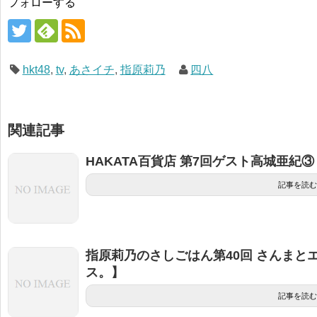
フォローする
hkt48
,
tv
,
あさイチ
,
指原莉乃
四八
関連記事
HAKATA百貨店 第7回ゲスト高城亜紀③
記事を読む
指原莉乃のさしごはん第40回 さんまと
ス。】
記事を読む