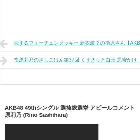
恋するフォーチュンクッキー 新衣装？の指原さん【AKBIN
指原莉乃のさしごはん第37回 くずきりと白玉 黒蜜かけ
AKB48 49thシングル 選抜総選挙 アピールコメント HK
原莉乃 (Rino Sashihara)