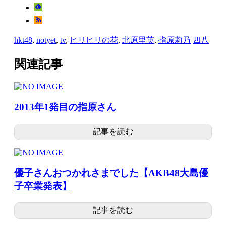
hkt48
,
notyet
,
tv
,
ヒリヒリの花
,
北原里英
,
指原莉乃
四八
関連記事
2013年1発目の指原さん
記事を読む
優子さんおつかれさまでした【AKB48大島優
子卒業発表】
記事を読む