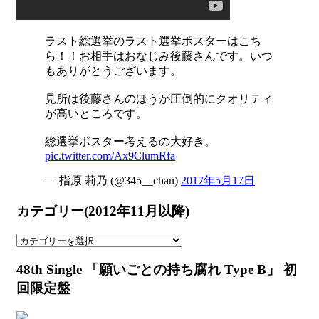
ラスト総選挙のラスト選挙ポスターはこち
ら！！お相手はおなじみ後藤さんです。いつ
もありがとうございます。
見所は後藤さんのほうが圧倒的にクオリティ
が高いところです。
総選挙ポスター考えるの大好き。
pic.twitter.com/Ax9ClumRfa
— 指原 莉乃 (@345__chan)
2017年5月17日
カテゴリー(2012年11月以降)
カ
テ
48th Single 「願いごとの持ち腐れ Type B」 初
ゴ
リ
回限定盤
ー
(2012