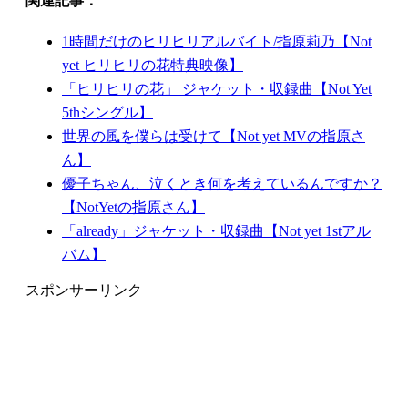
関連記事：
1時間だけのヒリヒリアルバイト/指原莉乃【Not
yet ヒリヒリの花特典映像】
「ヒリヒリの花」 ジャケット・収録曲【Not Yet
5thシングル】
世界の風を僕らは受けて【Not yet MVの指原さ
ん】
優子ちゃん、泣くとき何を考えているんですか？
【NotYetの指原さん】
「already」ジャケット・収録曲【Not yet 1stアル
バム】
スポンサーリンク