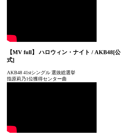
【MV full】 ハロウィン・ナイト / AKB48[公
式]
AKB48 41stシングル 選抜総選挙
指原莉乃1位獲得センター曲