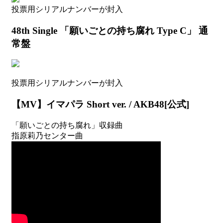
年
投票用シリアルナンバーが封入
11
月
48th Single 「願いごとの持ち腐れ Type C」 通
以
常盤
降)
投票用シリアルナンバーが封入
【MV】イマパラ Short ver. / AKB48[公式]
「願いごとの持ち腐れ」収録曲
指原莉乃センター曲