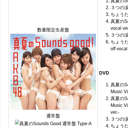
真夏のSou
３つの
ちょう
真夏のSoun
vocal ver
数量限定生産盤
３つの涙 of
ちょう
off vocal
DVD
真夏のSo
Music V
真夏のSo
Music V
ver.-
通常盤
３つの涙 
ちょう