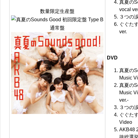
真夏のSoun
vocal ver
数量限定生産盤
３つの涙 of
ぐぐたすの空
通常盤
ver.
DVD
真夏のSo
Music V
真夏のSo
Music V
ver.-
３つの涙 
ぐぐたすの
Video
AKB48
抜総選挙