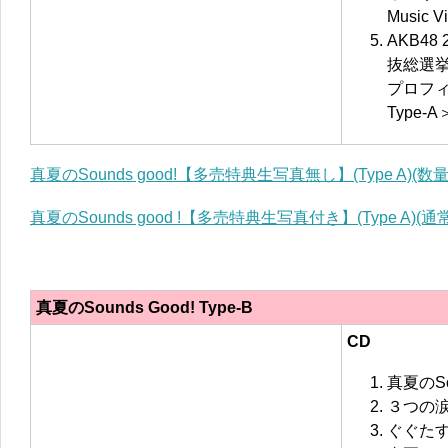
Music V
AKB48
抜総選挙
プロフ
Type-A
真夏のSounds good!【多売特典生写真無し】(Type A)(
真夏のSounds good !【多売特典生写真付き】(Type A)(通
真夏のSounds Good! Type-B
CD
真夏のSou
３つの
ぐぐた