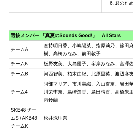
君のた
選抜メンバー 「真夏のSounds Good!」 All Stars
倉持明日香、小嶋陽菜、指原莉乃、篠田
チームA
樹、高橋みなみ、前田敦子
チームK
板野友美、大島優子、峯岸みなみ、宮澤
チームB
河西智美、柏木由紀、北原里英、渡辺麻
阿部マリア、市川美織、入山杏奈、岩田
チーム4
川栄李奈、島崎遥香、島田晴香、高橋朱
内鈴蘭
SKE48 チー
ムS / AKB48
松井珠理奈
チームK