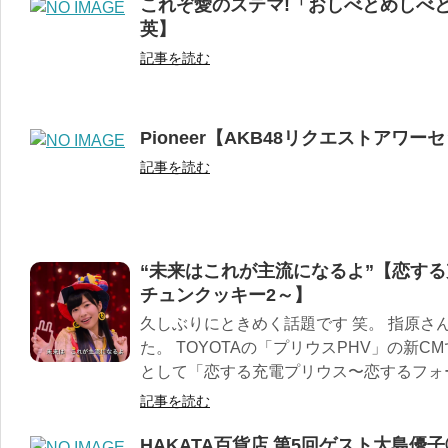
これぞ愛のステマ!「おしべとめしべ
英】
記事を読む
Pioneer【AKB48リクエストアワーセ
記事を読む
“未来はこれが主流になるよ”【恋する
チュンクッキー2～】
久しぶりにときめく話題です 笑。 指原さ
た。 TOYOTAの「プリウスPHV」の新CMで
として「恋する充電プリウス〜恋するフォ
記事を読む
HAKATA百貨店 第5回ゲスト大島優子