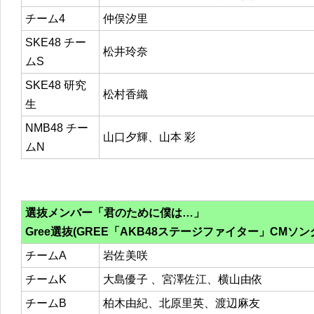
チーム4
仲俣汐里
SKE48 チー
松井玲奈
ムS
SKE48 研究
松村香織
生
NMB48 チー
山口夕輝、山本 彩
ムN
選抜メンバー「君のために僕は…」
Gree選抜(GREE「AKB48ステージファイター」CMソン
チームA
岩佐美咲
チームK
大島優子 、宮澤佐江、横山由依
チームB
柏木由紀、北原里英、渡辺麻友