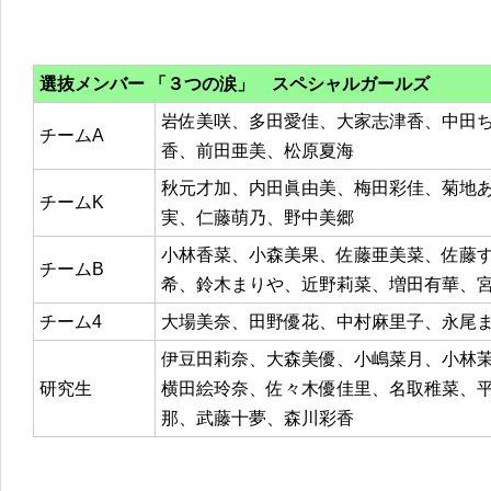
選抜メンバー 「３つの涙」 スペシャルガールズ
岩佐美咲、多田愛佳、大家志津香、中田
チームA
香、前田亜美、松原夏海
秋元才加、内田眞由美、梅田彩佳、菊地
チームK
実、仁藤萌乃、野中美郷
小林香菜、小森美果、佐藤亜美菜、佐藤
チームB
希、鈴木まりや、近野莉菜、増田有華、
チーム4
大場美奈、田野優花、中村麻里子、永尾
伊豆田莉奈、大森美優、小嶋菜月、小林
研究生
横田絵玲奈、佐々木優佳里、名取稚菜、
那、武藤十夢、森川彩香