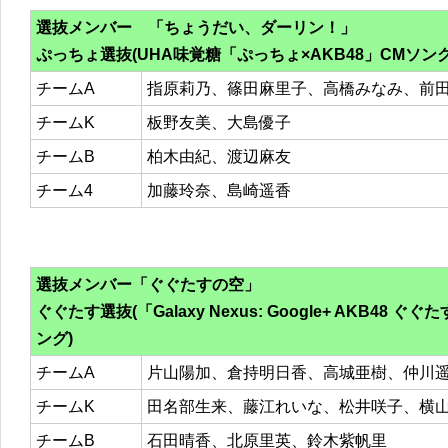
選抜メンバー 「ちょうだい、ダーリン！」
ぷっちょ選抜(UHA味覚糖「ぷっちょ×AKB48」CMソング
チームA
指原莉乃、篠田麻里子、高橋みなみ、前
チームK
板野友美、大島優子
チームB
柏木由紀、渡辺麻友
チーム4
加藤玲奈、島崎遥香
選抜メンバー「ぐぐたすの空」
ぐぐたす選抜(「Galaxy Nexus: Google+ AKB48 
ング)
チームA
片山陽加、倉持明日香、高城亜樹、仲川
チームK
田名部生来、藤江れいな、松井咲子、横
チームB
石田晴香、北原里英、鈴木紫帆里