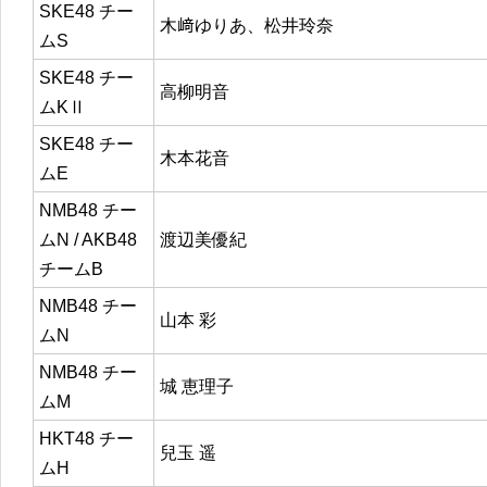
SKE48 チー
木﨑ゆりあ、松井玲奈
ムS
SKE48 チー
高柳明音
ムKⅡ
SKE48 チー
木本花音
ムE
NMB48 チー
ムN / AKB48
渡辺美優紀
チームB
NMB48 チー
山本 彩
ムN
NMB48 チー
城 恵理子
ムM
HKT48 チー
兒玉 遥
ムH