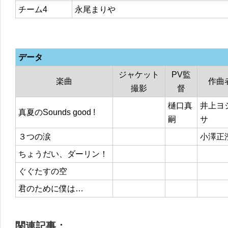
チーム4
永尾まりや
データ
ジャケット
PV監
楽曲
作曲
撮影
督
樋口真
井上ヨ
真夏のSounds good !
嗣
サ
３つの涙
小澤正
ちょうだい、ダーリン！
ぐぐたすの空
君のために僕は…
関連記事：