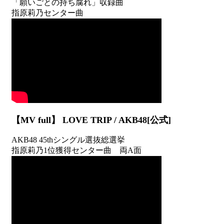
「願いごとの持ち腐れ」収録曲
指原莉乃センター曲
【MV full】 LOVE TRIP / AKB48[公式]
AKB48 45thシングル選抜総選挙
指原莉乃1位獲得センター曲 両A面