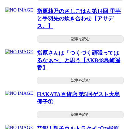
指原莉乃のさしごはん第14回 里芋
と手羽先の炊き合わせ【アサデ
ス。】
記事を読む
指原さんは「つくづく頑張っては
るなぁ〜」と思う【AKB48島崎遥
香】
記事を読む
HAKATA百貨店 第5回ゲスト大島
優子①
記事を読む
芸能人親子ウルトラクイズの指原