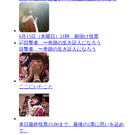
6月15日（木曜日）21時 願掛け投票
目撃者 〜奇跡の生き証人になろう
ここにいたこと
本日最終投票15:00まで。最後の1票に思いを込め
て。