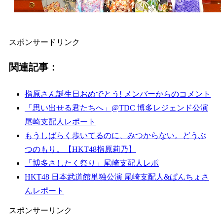
スポンサードリンク
関連記事：
指原さん誕生日おめでとう! メンバーからのコメント
「思い出せる君たちへ」@TDC 博多レジェンド公演
尾崎支配人レポート
もうしばらく歩いてるのに、みつからない。どうぶ
つのもり。【HKT48指原莉乃】
「博多さしたく祭り」尾崎支配人レポ
HKT48 日本武道館単独公演 尾崎支配人&ぱんちょさ
んレポート
スポンサーリンク