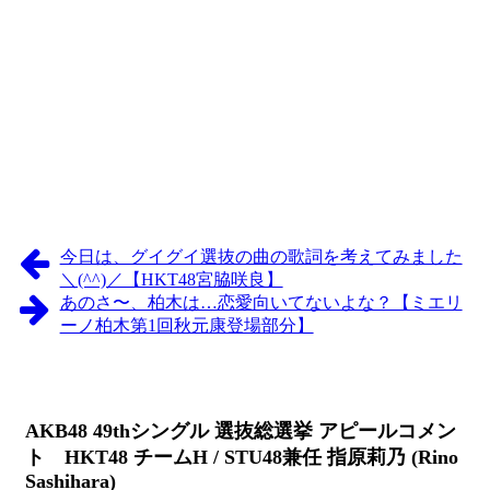
今日は、グイグイ選抜の曲の歌詞を考えてみました
＼(^^)／【HKT48宮脇咲良】
あのさ〜、柏木は…恋愛向いてないよな？【ミエリ
ーノ柏木第1回秋元康登場部分】
AKB48 49thシングル 選抜総選挙 アピールコメン
ト HKT48 チームH / STU48兼任 指原莉乃 (Rino
Sashihara)