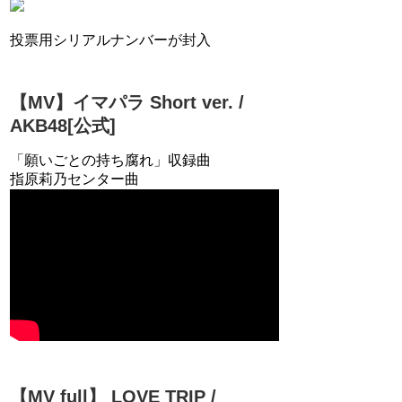
投票用シリアルナンバーが封入
【MV】イマパラ Short ver. /
AKB48[公式]
「願いごとの持ち腐れ」収録曲
指原莉乃センター曲
【MV full】 LOVE TRIP /