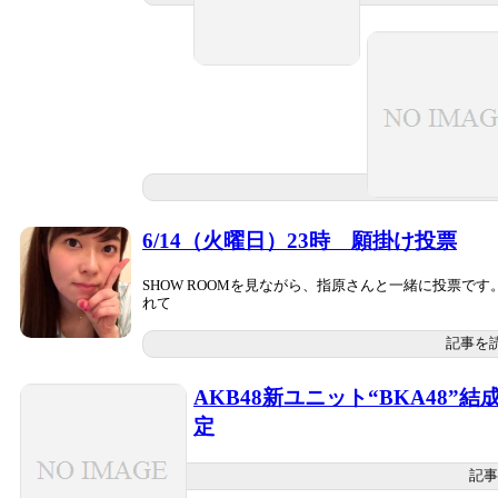
6/14（火曜日）23時 願掛け投票
SHOW ROOMを見ながら、指原さんと一緒に投票で
れて
記事を
AKB48新ユニット“BKA48”結
定
記事