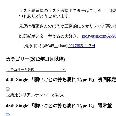
ラスト総選挙のラスト選挙ポスターはこちら！！お
つもありがとうございます。
見所は後藤さんのほうが圧倒的にクオリティが高い
総選挙ポスター考えるの大好き。
pic.twitter.com/Ax
— 指原 莉乃 (@345__chan)
2017年5月17日
カテゴリー(2012年11月以降)
カ
テ
48th Single 「願いごとの持ち腐れ Type B」 初回限
ゴ
リ
ー
投票用シリアルナンバーが封入
(2012
年
48th Single 「願いごとの持ち腐れ Type C」 通常盤
11
月