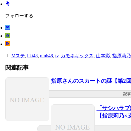
フォローする
Mステ
,
hkt48
,
nmb48
,
tv
,
カモネギックス
,
山本彩
,
指原莉乃
関連記事
指原さんのスカートの謎【第2回
記事
「サシハラブ!
【指原莉乃×支