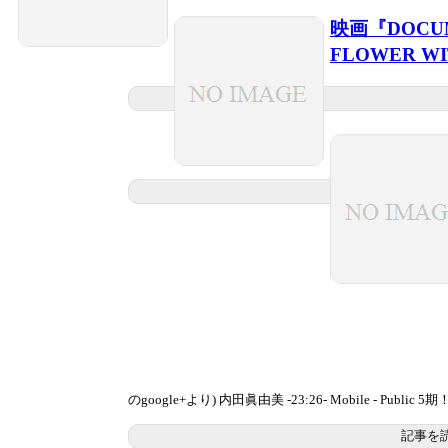
映画『DOCUME
FLOWER W
のgoogle+より) 内田眞由美 -23:26- Mobile - Public 5期！
記事を