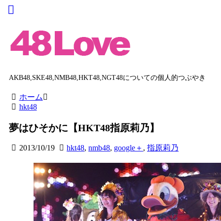
AKB48,SKE48,NMB48,HKT48,NGT48についての個人的つぶやき
ホーム
hkt48
夢はひそかに【HKT48指原莉乃】
2013/10/19
hkt48
,
nmb48
,
google＋
,
指原莉乃