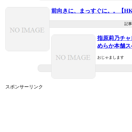
前向きに、まっすぐに。。【HK
記事
指原莉乃チャ
めらか本舗ス
おじゃまします
スポンサーリンク