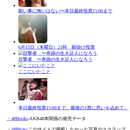
願い事に悔いはない〜本日最終投票15:00まで
6月15日（木曜日）21時 願掛け投票
目撃者 〜奇跡の生き証人になろう
ここにいたこと
本日最終投票15:00まで。最後の1票に思いを込めて。
・48Books
-AKB48本関係の発売データ
・48Photo
-このサイトで掲載しなかった写真のスクラップ