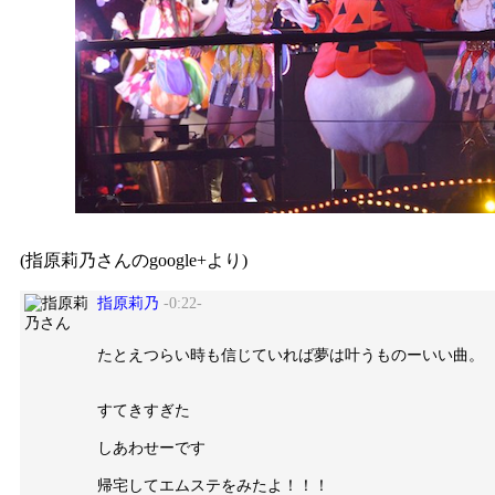
(指原莉乃さんのgoogle+より)
指原莉乃
-0:22-
たとえつらい時も信じていれば夢は叶うものーいい曲。

すてきすぎた

しあわせーです

帰宅してエムステをみたよ！！！
