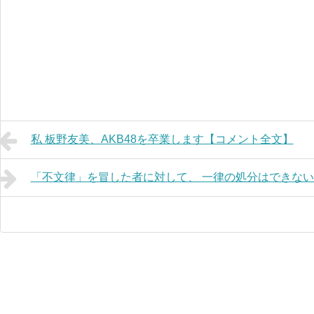
私 板野友美、AKB48を卒業します【コメント全文】
「不文律」を冒した者に対して、 一律の処分はできな