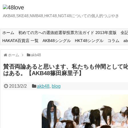
AKB48,SKE48,NMB48,HKT48,NGT48についての個人的つぶやき
ホーム
初めての方への選抜総選挙投票方法ガイド 2013年度版
全記
HAKATA百貨店 一覧
AKB48シングル
HKT48シングル
コラム
ab
ホーム
akb48
賛否両論あると思います、私たちも仲間として
はある。【AKB48篠田麻里子】
2013/2/2
akb48
,
blog