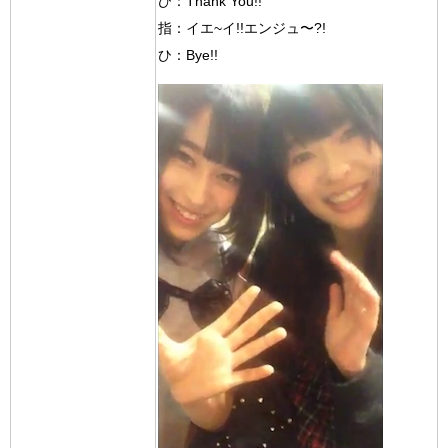
ひ：Thank You!!
指：イエ~イ!!エンジュ〜?!
ひ：Bye!!