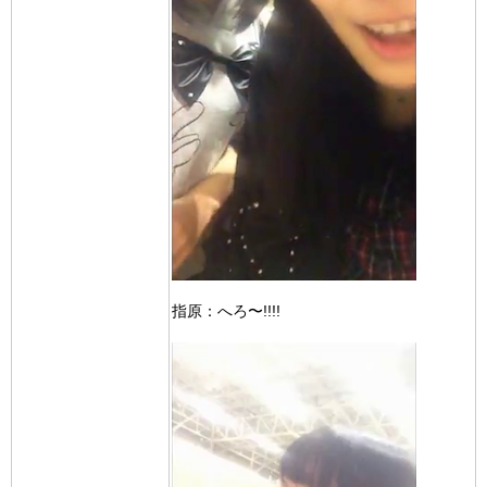
指原：へろ〜!!!!