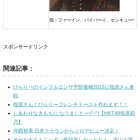
指：ファ〜イン、バイバ〜イ、センキュ〜!
スポンサードリンク
関連記事：
ひらりーのインフルエンザ予防接種2013に指原さん参
戦
指原さん！ひらりーフレンチトースト作れます！！
しあわせなきもちに なりましたー(^-^)【HKT48指原莉
乃】
河西智美 日本クラウンからソロデビュー決定！
オールナイトニッポン毎回楽しかったなぁ…沢山お世