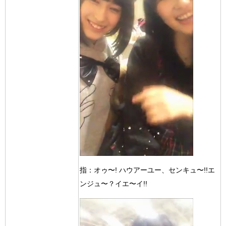
指：オゥ〜! ハウアーユー、センキュ〜!!エ
ンジュ〜？イエ〜イ!!