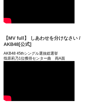
【MV full】 しあわせを分けなさい /
AKB48[公式]
AKB48 45thシングル選抜総選挙
指原莉乃1位獲得センター曲 両A面