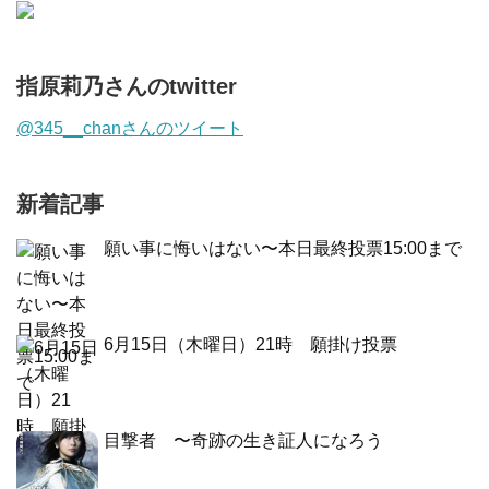
指原莉乃さんのtwitter
@345__chanさんのツイート
新着記事
願い事に悔いはない〜本日最終投票15:00まで
6月15日（木曜日）21時 願掛け投票
目撃者 〜奇跡の生き証人になろう