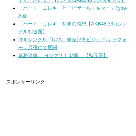
でください笑」【パチスロAKB48プレス発表会】
「ハート・エレキ」と「ビザール・ギター」Type-
A 編
「ハート・エレキ」初見の感想【AKB48 33thシン
グル初披露】
28thシングル「UZA」発売記念ビジュアル-ラフォ
ーレ原宿にて展開
業務連絡。 ヨシマサ！ 悲報。【秋元康】
スポンサーリンク