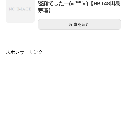
寝顔でしたー(๓´罒`๓)【HKT48田島
芽瑠】
記事を読む
スポンサーリンク