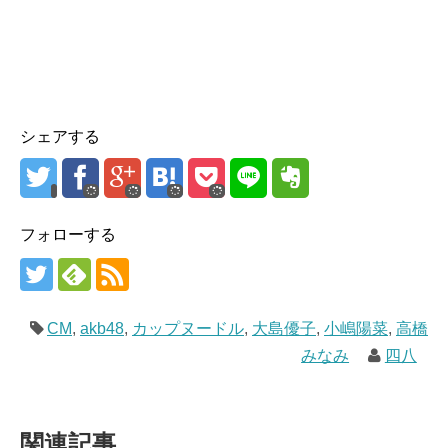
シェアする
フォローする
CM
,
akb48
,
カップヌードル
,
大島優子
,
小嶋陽菜
,
高橋
みなみ
四八
関連記事