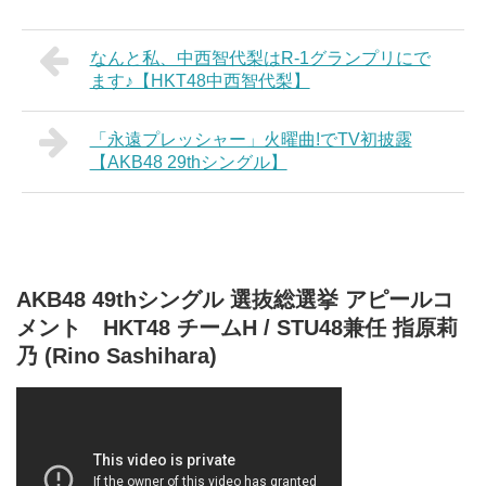
なんと私、中西智代梨はR-1グランプリにで
ます♪【HKT48中西智代梨】
「永遠プレッシャー」火曜曲!でTV初披露
【AKB48 29thシングル】
AKB48 49thシングル 選抜総選挙 アピールコ
メント HKT48 チームH / STU48兼任 指原莉
乃 (Rino Sashihara)