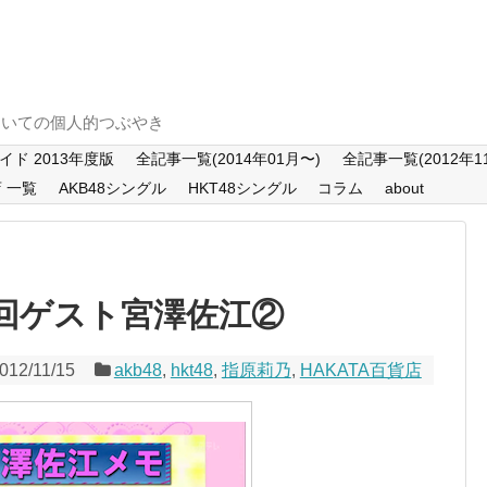
T48についての個人的つぶやき
ド 2013年度版
全記事一覧(2014年01月〜)
全記事一覧(2012年11
店 一覧
AKB48シングル
HKT48シングル
コラム
about
第6回ゲスト宮澤佐江②
012/11/15
akb48
,
hkt48
,
指原莉乃
,
HAKATA百貨店