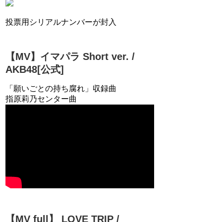
投票用シリアルナンバーが封入
【MV】イマパラ Short ver. /
AKB48[公式]
「願いごとの持ち腐れ」収録曲
指原莉乃センター曲
【MV full】 LOVE TRIP /