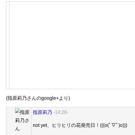
(指原莉乃さんのgoogle+より)
指原莉乃
-14:28-
not yet、ヒリヒリの花発売日！(((o(ﾟ▽ﾟ)o)))