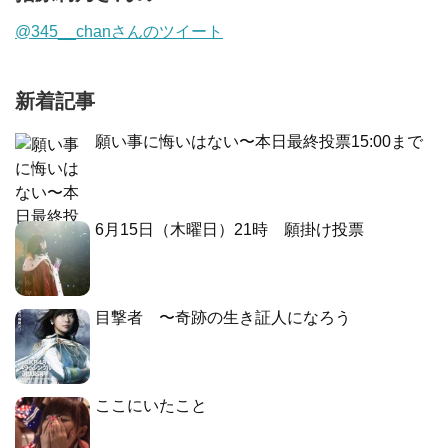
@345__chanさんのツイート
新着記事
願い事に悔いはない〜本日最終投票15:00まで
6月15日（木曜日）21時 願掛け投票
目撃者 〜奇跡の生き証人になろう
ここにいたこと