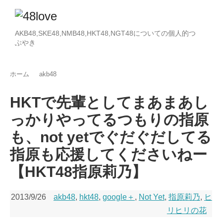
AKB48,SKE48,NMB48,HKT48,NGT48についての個人的つ
ぶやき
ホーム
akb48
HKTで先輩としてまあまあし
っかりやってるつもりの指原
も、not yetでぐだぐだしてる
指原も応援してくださいねー
【HKT48指原莉乃】
2013/9/26
akb48
,
hkt48
,
google＋
,
Not Yet
,
指原莉乃
,
ヒ
リヒリの花