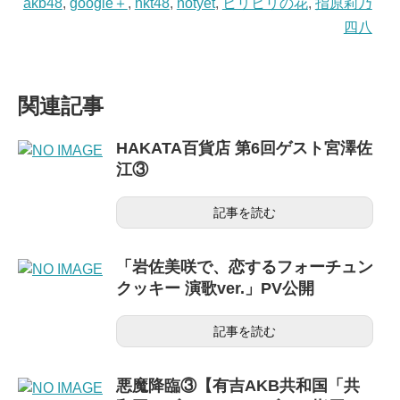
akb48
,
google＋
,
hkt48
,
notyet
,
ヒリヒリの花
,
指原莉乃
四八
関連記事
HAKATA百貨店 第6回ゲスト宮澤佐
江③
記事を読む
「岩佐美咲で、恋するフォーチュン
クッキー 演歌ver.」PV公開
記事を読む
悪魔降臨③【有吉AKB共和国「共