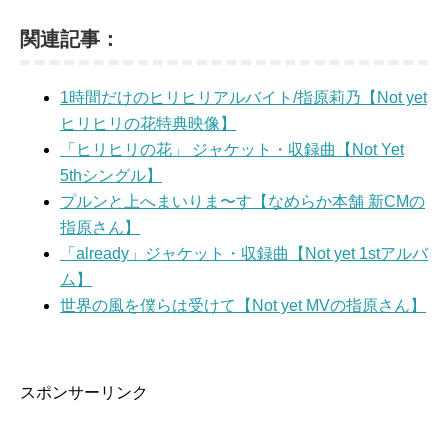
関連記事：
1時間だけのヒリヒリアルバイト/指原莉乃【Not yet
ヒリヒリの花特典映像】
「ヒリヒリの花」 ジャケット・収録曲【Not Yet
5thシングル】
プルンと上へまいりま〜す【なめらか本舗 新CMの
指原さん】
「already」ジャケット・収録曲【Not yet 1stアルバ
ム】
世界の風を僕らは受けて【Not yet MVの指原さん】
スポンサーリンク