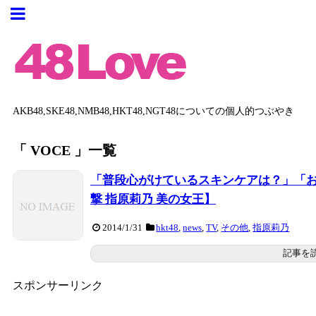
AKB48,SKE48,NMB48,HKT48,NGT48についての個人的つぶやき
「 VOCE 」一覧
「普段心がけているスキンケアは？」「お風
撃 指原莉乃 美の女王】
2014/1/31
hkt48
,
news
,
TV
,
その他
,
指原莉乃
記事を
スポンサーリンク