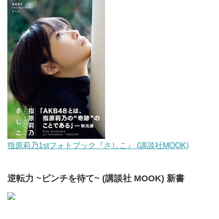
指原莉乃1stフォトブック『さしこ』 (講談社MOOK)
逆転力 ~ピンチを待て~ (講談社 MOOK) 新書