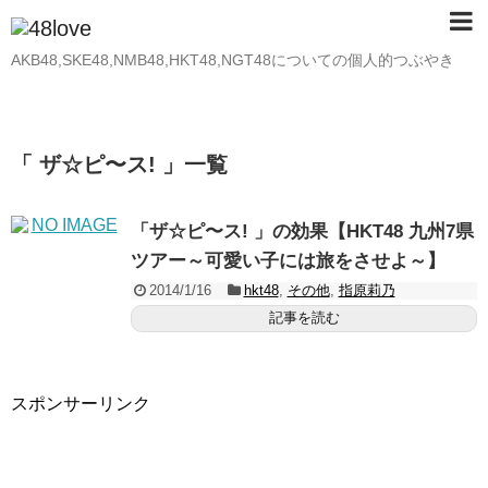
AKB48,SKE48,NMB48,HKT48,NGT48についての個人的つぶやき
「 ザ☆ピ〜ス! 」一覧
「ザ☆ピ〜ス! 」の効果【HKT48 九州7県
ツアー～可愛い子には旅をさせよ～】
2014/1/16
hkt48
,
その他
,
指原莉乃
記事を読む
スポンサーリンク