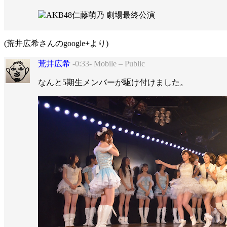
(荒井広希さんのgoogle+より)
荒井広希
-0:33- Mobile – Public
なんと5期生メンバーが駆け付けました。