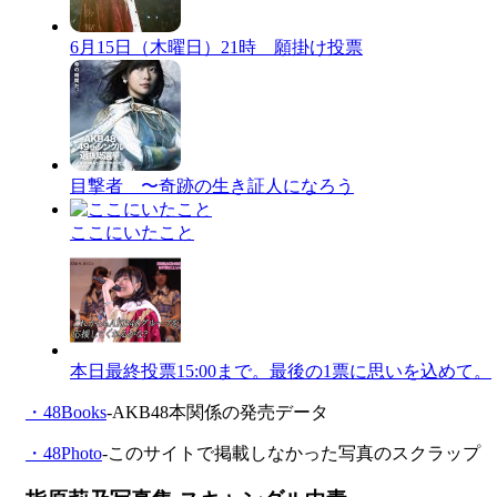
6月15日（木曜日）21時 願掛け投票
目撃者 〜奇跡の生き証人になろう
ここにいたこと
本日最終投票15:00まで。最後の1票に思いを込めて。
・48Books
-AKB48本関係の発売データ
・48Photo
-このサイトで掲載しなかった写真のスクラップ