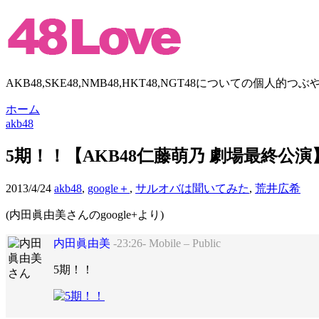
AKB48,SKE48,NMB48,HKT48,NGT48についての個人的つぶ
ホーム
akb48
5期！！【AKB48仁藤萌乃 劇場最終公演
2013/4/24
akb48
,
google＋
,
サルオバは聞いてみた
,
荒井広希
(内田眞由美さんのgoogle+より)
内田眞由美
-23:26- Mobile – Public
5期！！