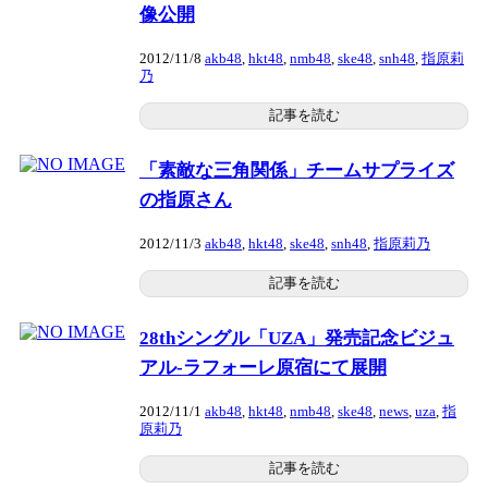
像公開
2012/11/8
akb48
,
hkt48
,
nmb48
,
ske48
,
snh48
,
指原莉
乃
記事を読む
「素敵な三角関係」チームサプライズ
の指原さん
2012/11/3
akb48
,
hkt48
,
ske48
,
snh48
,
指原莉乃
記事を読む
28thシングル「UZA」発売記念ビジュ
アル-ラフォーレ原宿にて展開
2012/11/1
akb48
,
hkt48
,
nmb48
,
ske48
,
news
,
uza
,
指
原莉乃
記事を読む