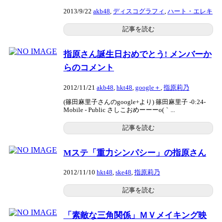
2013/9/22
akb48
,
ディスコグラフィ
,
ハート・エレキ
記事を読む
指原さん誕生日おめでとう! メンバーか
らのコメント
2012/11/21
akb48
,
hkt48
,
google＋
,
指原莉乃
(篠田麻里子さんのgoogle+より) 篠田麻里子 -0:24-
Mobile - Public さしこおめーーーo(｀...
記事を読む
Mステ「重力シンパシー」の指原さん
2012/11/10
hkt48
,
ske48
,
指原莉乃
記事を読む
「素敵な三角関係」ＭＶメイキング映