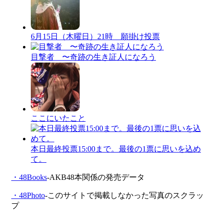
6月15日（木曜日）21時 願掛け投票
目撃者 〜奇跡の生き証人になろう
ここにいたこと
本日最終投票15:00まで。最後の1票に思いを込め
て。
・48Books
-AKB48本関係の発売データ
・48Photo
-このサイトで掲載しなかった写真のスクラッ
プ