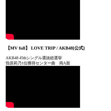
【MV full】 LOVE TRIP / AKB48[公式]
AKB48 45thシングル選抜総選挙
指原莉乃1位獲得センター曲 両A面