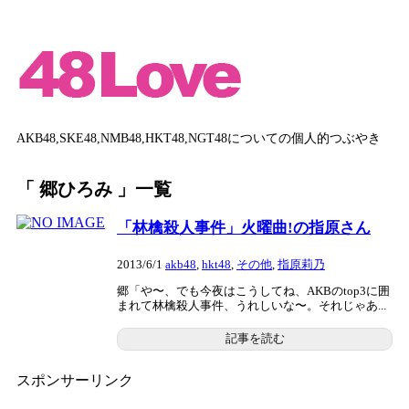
AKB48,SKE48,NMB48,HKT48,NGT48についての個人的つぶやき
「 郷ひろみ 」一覧
「林檎殺人事件」火曜曲!の指原さん
2013/6/1
akb48
,
hkt48
,
その他
,
指原莉乃
郷「や〜、でも今夜はこうしてね、AKBのtop3に囲
まれて林檎殺人事件、うれしいな〜。それじゃあ...
記事を読む
スポンサーリンク