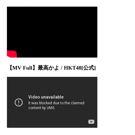
【MV Full】最高かよ / HKT48[公式]