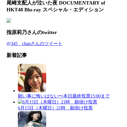
尾崎支配人が泣いた夜 DOCUMENTARY of
HKT48 Blu-ray スペシャル・エディション
指原莉乃さんのtwitter
@345__chanさんのツイート
新着記事
願い事に悔いはない〜本日最終投票15:00まで
6月15日（木曜日）21時 願掛け投票