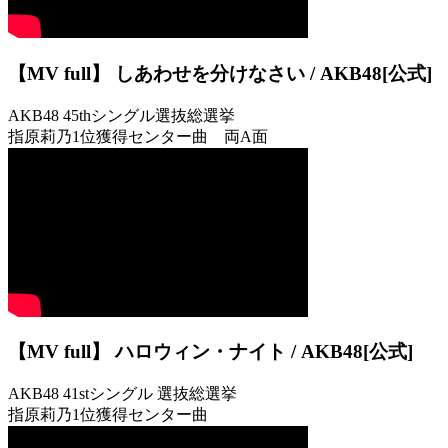
【MV full】 しあわせを分けなさい / AKB48[公式]
AKB48 45thシングル選抜総選挙
指原莉乃1位獲得センター曲 両A面
【MV full】 ハロウィン・ナイト / AKB48[公式]
AKB48 41stシングル 選抜総選挙
指原莉乃1位獲得センター曲