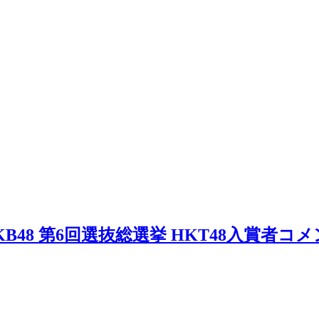
【AKB48 第6回選抜総選挙 HKT48入賞者コ