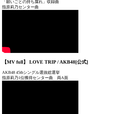
「願いごとの持ち腐れ」収録曲
指原莉乃センター曲
【MV full】 LOVE TRIP / AKB48[公式]
AKB48 45thシングル選抜総選挙
指原莉乃1位獲得センター曲 両A面