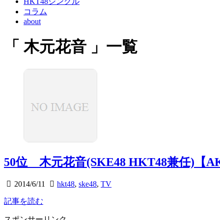
HKT48シングル
コラム
about
「 木元花音 」一覧
50位 木元花音(SKE48 HKT48兼任)
2014/6/11
hkt48
,
ske48
,
TV
記事を読む
スポンサーリンク