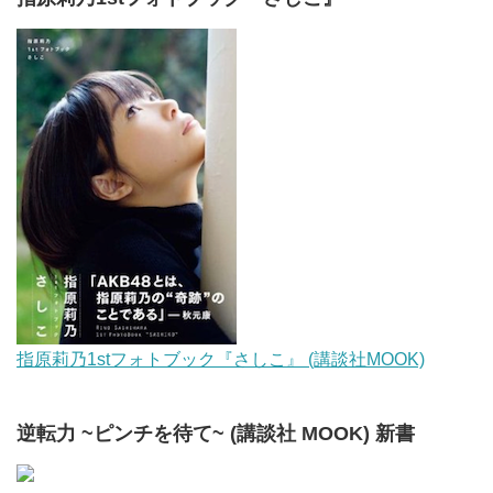
指原莉乃1stフォトブック『さしこ』 (講談社MOOK)
逆転力 ~ピンチを待て~ (講談社 MOOK) 新書