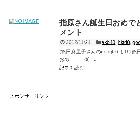
指原さん誕生日おめでと
メント
2012/11/21
akb48
,
hkt48
,
go
(篠田麻里子さんのgoogle+より) 篠田麻里子
おめーーーo(｀...
記事を読む
スポンサーリンク